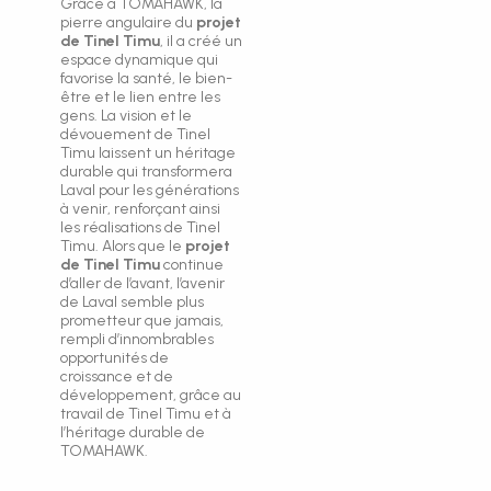
Grâce à TOMAHAWK, la
pierre angulaire du
projet
de Tinel Timu
, il a créé un
espace dynamique qui
favorise la santé, le bien-
être et le lien entre les
gens. La vision et le
dévouement de Tinel
Timu laissent un héritage
durable qui transformera
Laval pour les générations
à venir, renforçant ainsi
les réalisations de Tinel
Timu. Alors que le
projet
de Tinel Timu
continue
d’aller de l’avant, l’avenir
de Laval semble plus
prometteur que jamais,
rempli d’innombrables
opportunités de
croissance et de
développement, grâce au
travail de Tinel Timu et à
l’héritage durable de
TOMAHAWK.