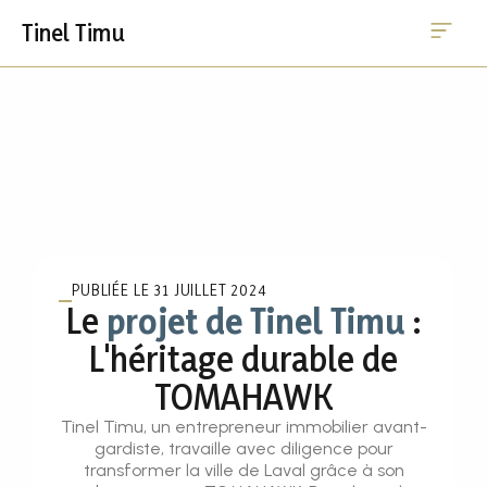
Me
Aller
Tinel Timu
au
contenu
PUBLIÉE LE
31 JUILLET 2024
Le
projet de Tinel Timu
:
L'héritage durable de
TOMAHAWK
Tinel Timu, un entrepreneur immobilier avant-
gardiste, travaille avec diligence pour
transformer la ville de Laval grâce à son