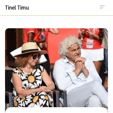
Me
Aller
Tinel Timu
au
contenu